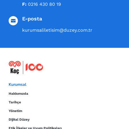
F:
0216 430 80 19
E-posta

kurumsaliletisim@duzey.com.tr
Kurumsal
Hakkımızda
Tarihçe
Yönetim
Dijital Düzey
Etik İlkeler ve Uyum Politikaları