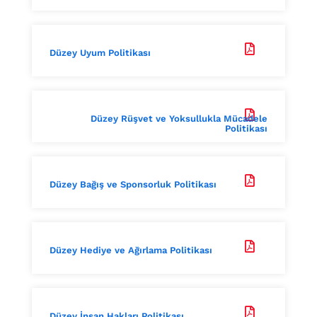

Düzey Uyum Politikası

Düzey Rüşvet ve Yoksullukla Mücadele
Politikası

Düzey Bağış ve Sponsorluk Politikası

Düzey Hediye ve Ağırlama Politikası

Düzey İnsan Hakları Politikası