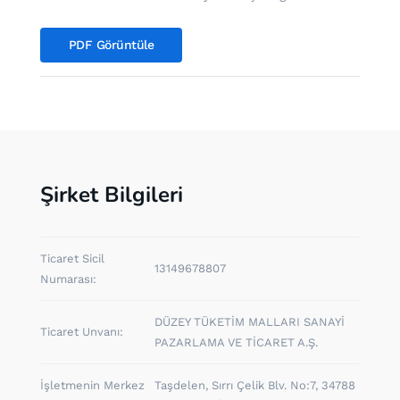
PDF Görüntüle
Şirket Bilgileri
Ticaret Sicil
13149678807
Numarası:
DÜZEY TÜKETİM MALLARI SANAYİ
Ticaret Unvanı:
PAZARLAMA VE TİCARET A.Ş.
İşletmenin Merkez
Taşdelen, Sırrı Çelik Blv. No:7, 34788