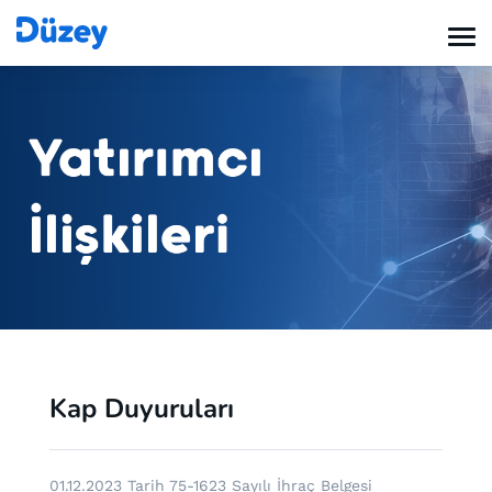
Kap Duyuruları
01.12.2023 Tarih 75-1623 Sayılı İhraç Belgesi