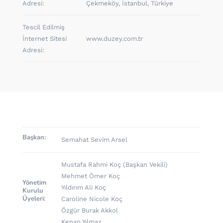
Adresi:
Çekmeköy, İstanbul, Türkiye
Tescil Edilmiş
İnternet Sitesi
www.duzey.com.tr
Adresi:
Başkan:
Semahat Sevim Arsel
Mustafa Rahmi Koç (Başkan Vekili)
Mehmet Ömer Koç
Yönetim
Yıldırım Ali Koç
Kurulu
Üyeleri:
Caroline Nicole Koç
Özgür Burak Akkol
Kenan Yılmaz