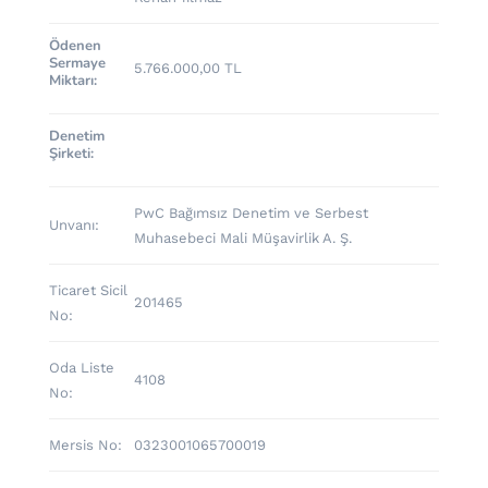
Ödenen
Sermaye
5.766.000,00 TL
Miktarı:
Denetim
Şirketi:
PwC Bağımsız Denetim ve Serbest
Unvanı:
Muhasebeci Mali Müşavirlik A. Ş.
Ticaret Sicil
201465
No:
Oda Liste
4108
No:
Mersis No:
0323001065700019