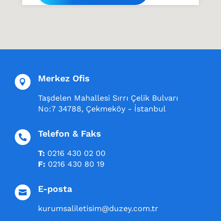
Merkez Ofis

Taşdelen Mahallesi Sırrı Çelik Bulvarı
No:7 34788, Çekmeköy - İstanbul
Telefon & Faks

T:
0216 430 02 00
F:
0216 430 80 19
E-posta

kurumsaliletisim@duzey.com.tr